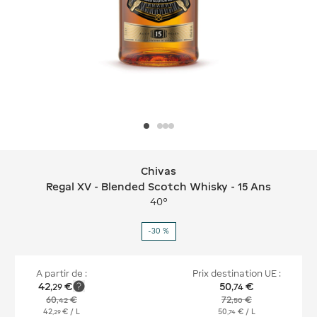
Chivas
Chivas Regal XV - Blended Scotch Whi
Regal XV - Blended Scotch Whisky - 15 Ans
40°
-30 %
A partir de :
Prix destination UE :
42
€
50
€
,
29
,
74
60
€
72
€
,
42
,
50
42
€
/ L
50
€
/ L
,
29
,
74