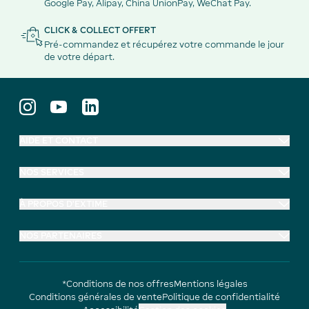
Google Pay, Alipay, China UnionPay, WeChat Pay.
CLICK & COLLECT OFFERT
Pré-commandez et récupérez votre commande le jour
de votre départ.
AIDE ET CONTACT
NOS SERVICES
À PROPOS D'EXTIME
NOS PARTENAIRES
*Conditions de nos offres
Mentions légales
Conditions générales de vente
Politique de confidentialité