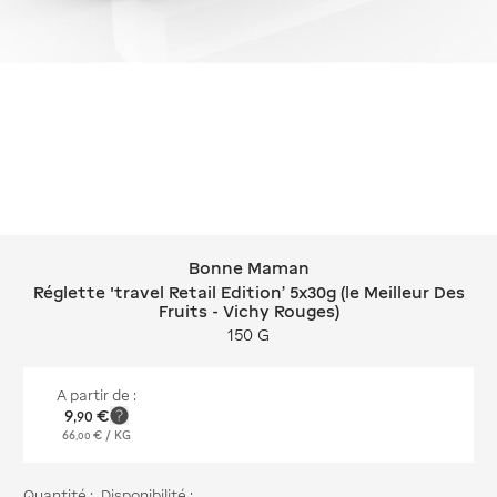
Bonne Maman
Bonne Maman Réglette 'travel Retail E
Réglette 'travel Retail Edition' 5x30g (le Meilleur Des
Fruits - Vichy Rouges)
150 G
A partir de :
9
€
,
90
66
€
/ KG
,
00
Quantité :
Disponibilité :