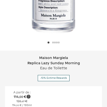
Maison Margiela
Maison Margiela Replica Lazy Sunda
Replica Lazy Sunday Morning
Eau de Toilette
-10% Extime Rewards
A partir de :
114
€
,
00
126
€
,
67
114
€
/ 100ml
,
00