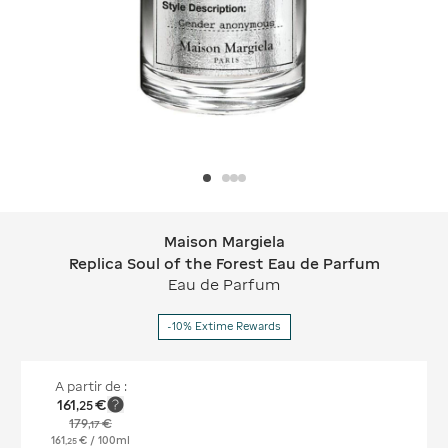
Maison Margiela
Maison Margiela Replica Soul of the
Replica Soul of the Forest Eau de Parfum
Eau de Parfum
-10% Extime Rewards
A partir de :
161
€
,
25
179
€
,
17
161
€
/ 100ml
,
25