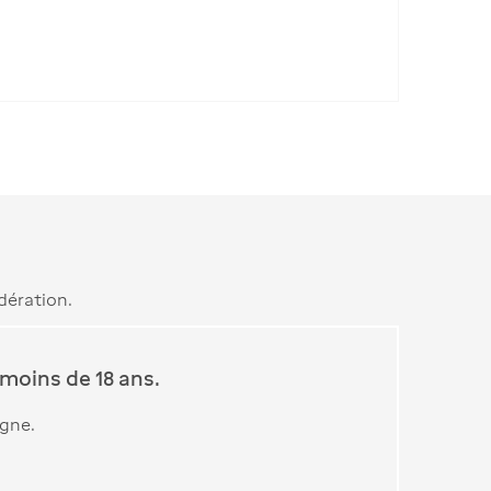
dération.
moins de 18 ans.
igne.