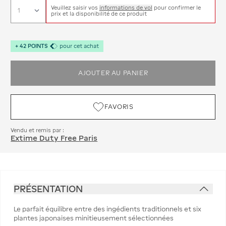
Veuillez saisir vos
informations de vol
pour confirmer le
prix et la disponibilité de ce produit
+
42
POINTS
pour cet achat
AJOUTER AU PANIER
FAVORIS
Vendu et remis par :
Extime Duty Free Paris
PRÉSENTATION
Le parfait équilibre entre des ingédients traditionnels et six
plantes japonaises minitieusement sélectionnées