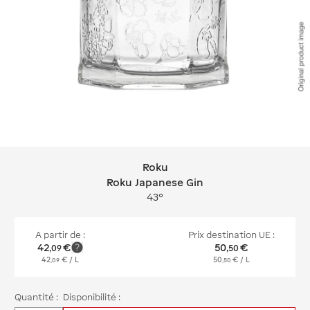
Roku
Roku Roku Japanese Gin
Roku Japanese Gin
43°
A partir de :
Prix destination UE :
42
€
50
€
,
09
,
50
42
€
/ L
50
€
/ L
,
09
,
50
Quantité :
Disponibilité :