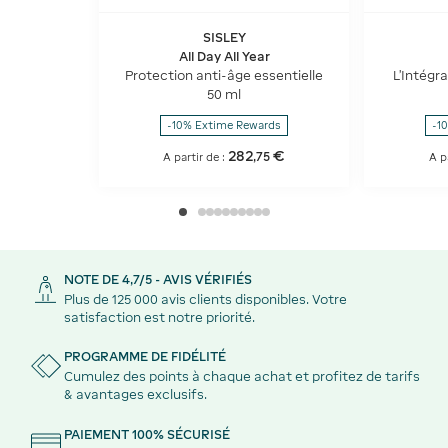
SISLEY
All Day All Year
Protection anti-âge essentielle
L'Intégr
50 ml
-10% Extime Rewards
-1
282
€
,
75
A partir de :
A p
NOTE DE 4,7/5 - AVIS VÉRIFIÉS
Plus de 125 000 avis clients disponibles. Votre
satisfaction est notre priorité.
PROGRAMME DE FIDÉLITÉ
Cumulez des points à chaque achat et profitez de tarifs
& avantages exclusifs.
PAIEMENT 100% SÉCURISÉ