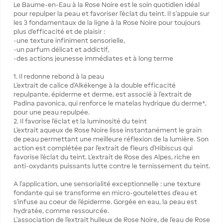
Le Baume-en-Eau à la Rose Noire est le soin quotidien idéal
pour repulper la peau et favoriser l'éclat du teint. Il s’appuie sur
les 3 fondamentaux de la ligne à la Rose Noire pour toujours
plus d’efficacité et de plaisir :
-une texture infiniment sensorielle,
-un parfum délicat et addictif,
-des actions jeunesse immédiates et à long terme
1. Il redonne rebond à la peau
L’extrait de calice d’Alkékenge à la double efficacité
repulpante, épiderme et derme, est associé à l’extrait de
Padina pavonica, qui renforce le matelas hydrique du derme*,
pour une peau repulpée.
2. Il favorise l’éclat et la luminosité du teint
L’extrait aqueux de Rose Noire lisse instantanément le grain
de peau permettant une meilleure réflexion de la lumière. Son
action est complétée par l’extrait de fleurs d’Hibiscus qui
favorise l'éclat du teint. L'extrait de Rose des Alpes, riche en
anti-oxydants puissants lutte contre le ternissement du teint.
A l’application, une sensorialité exceptionnelle : une texture
fondante qui se transforme en micro-goutelettes d'eau et
s'infuse au coeur de l'épiderme. Gorgée en eau, la peau est
hydratée, comme ressourcée.
L’association de l'extrait huileux de Rose Noire, de l’eau de Rose