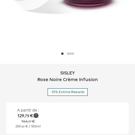
SISLEY
SISLEY Rose Noire Crème Infusion
Rose Noire Crème Infusion
-10% Extime Rewards
A partir de :
129
€
,
75
144
€
,
17
259
€
/ 100ml
,
50