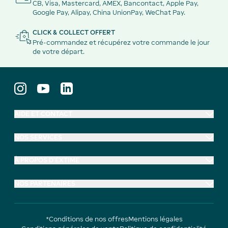
CB, Visa, Mastercard, AMEX, Bancontact, Apple Pay,
Google Pay, Alipay, China UnionPay, WeChat Pay.
CLICK & COLLECT OFFERT
Pré-commandez et récupérez votre commande le jour
de votre départ.
AIDE ET CONTACT
NOS SERVICES
À PROPOS D'EXTIME
NOS PARTENAIRES
*Conditions de nos offres
Mentions légales