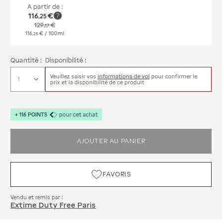
A partir de :
116
€
,
25
129
€
,
17
116
€
/ 100ml
,
25
Quantité :
Disponibilité :
Veuillez saisir vos
informations de vol
pour confirmer le
prix et la disponibilité de ce produit
+
116
POINTS
pour cet achat
AJOUTER AU PANIER
FAVORIS
Vendu et remis par :
Extime Duty Free Paris