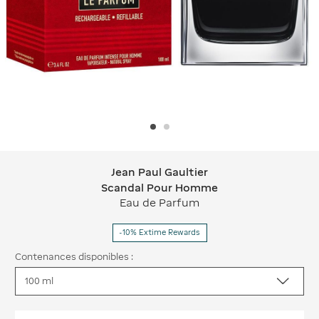
Jean Paul Gaultier
Jean Paul Gaultier Scandal Pour H
Scandal Pour Homme
Eau de Parfum
-10% Extime Rewards
Contenances disponibles :