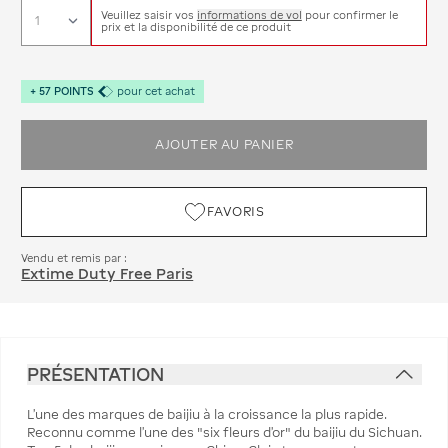
Veuillez saisir vos
informations de vol
pour confirmer le
prix et la disponibilité de ce produit
+
57
POINTS
pour cet achat
AJOUTER AU PANIER
FAVORIS
Vendu et remis par :
Extime Duty Free Paris
PRÉSENTATION
L'une des marques de baijiu à la croissance la plus rapide.
Reconnu comme l'une des "six fleurs d'or" du baijiu du Sichuan.