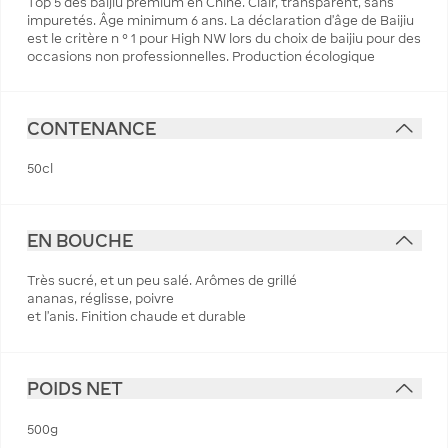
Top 5 des baijiu premium en Chine. Clair, transparent, sans
impuretés. Âge minimum 6 ans. La déclaration d'âge de Baijiu
est le critère n ° 1 pour High NW lors du choix de baijiu pour des
occasions non professionnelles. Production écologique
CONTENANCE
50cl
EN BOUCHE
Très sucré, et un peu salé. Arômes de grillé
ananas, réglisse, poivre
et l'anis. Finition chaude et durable
POIDS NET
500g