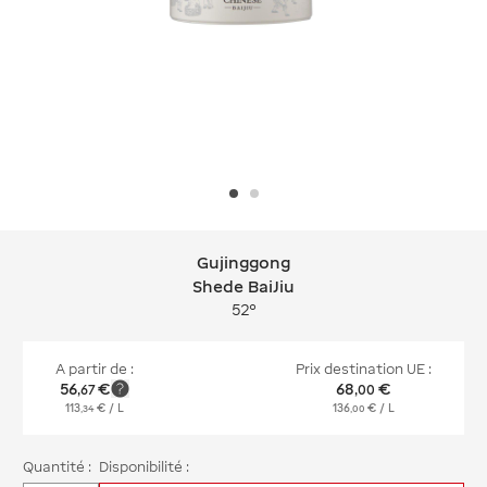
Gujinggong
Gujinggong Shede BaiJiu
Shede BaiJiu
52°
A partir de :
Prix destination UE :
56
€
68
€
,
67
,
00
113
€
/ L
136
€
/ L
,
34
,
00
Quantité :
Disponibilité :