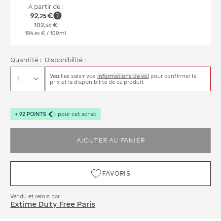
A partir de :
92
€
,
25
102
€
,
50
184
€
/ 100ml
,
50
Quantité :
Disponibilité :
Veuillez saisir vos
informations de vol
pour confirmer le
prix et la disponibilité de ce produit
+
92
POINTS
pour cet achat
AJOUTER AU PANIER
FAVORIS
Vendu et remis par :
Extime Duty Free Paris