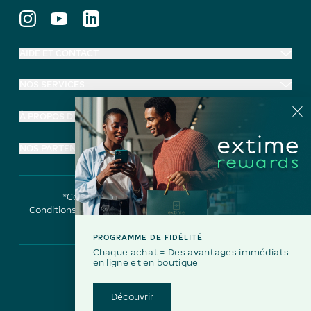
AIDE ET CONTACT
NOS SERVICES
À PROPOS D'EXTIME
NOS PARTENAIRES
*Conditions de nos offres
Mentions légales
Conditions générales de vente
Politique de confidentialité
Accessibilité
Gestion des cookies
PROGRAMME DE FIDÉLITÉ
Chaque achat = Des avantages immédiats
en ligne et en boutique
Découvrir