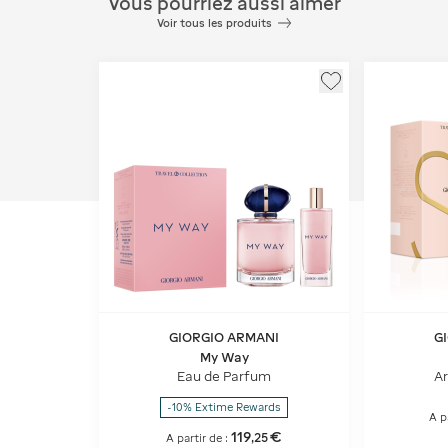
Vous pourriez aussi aimer
Voir tous les produits
GIORGIO ARMANI
G
My Way
Eau de Parfum
Ar
-10% Extime Rewards
A p
119
€
,
25
A partir de :