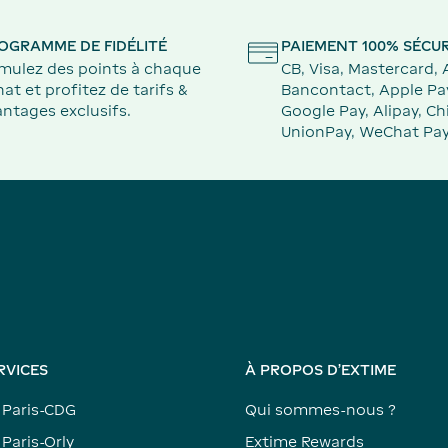
OGRAMME DE FIDÉLITÉ
PAIEMENT 100% SÉCUR
mulez des points à chaque
CB, Visa, Mastercard,
at et profitez de tarifs &
Bancontact, Apple Pa
ntages exclusifs.
Google Pay, Alipay, Ch
UnionPay, WeChat Pay
RVICES
À PROPOS D'EXTIME
 Paris-CDG
Qui sommes-nous ?
Paris-Orly
Extime Rewards