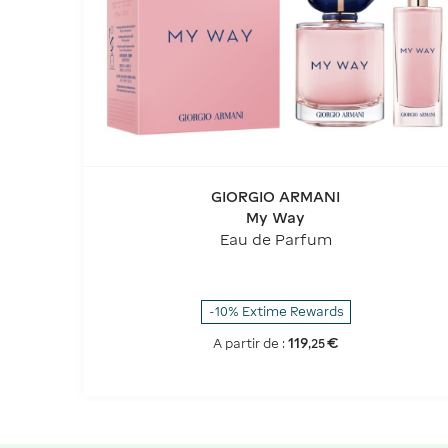
GIORGIO ARMANI
My Way
Eau de Parfum
-10% Extime Rewards
119
€
A partir de :
,
25