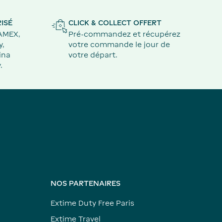
ISÉ
CLICK & COLLECT OFFERT
 AMEX,
Pré-commandez et récupérez
y,
votre commande le jour de
ina
votre départ.
.
NOS PARTENAIRES
Extime Duty Free Paris
Extime Travel