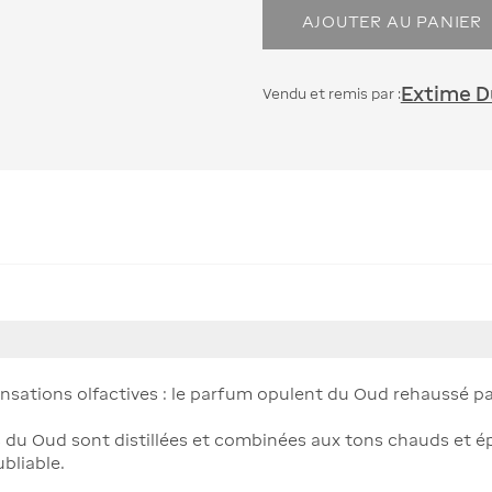
AJOUTER AU PANIER
Extime Du
Vendu et remis par :
nsations olfactives : le parfum opulent du Oud rehaussé p
du Oud sont distillées et combinées aux tons chauds et ép
bliable.