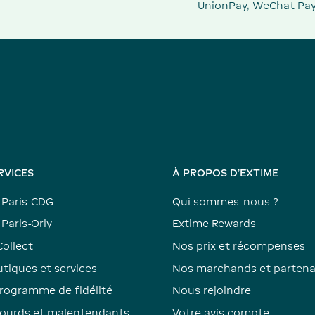
UnionPay, WeChat Pay
RVICES
À PROPOS D'EXTIME
 Paris-CDG
Qui sommes-nous ?
Paris-Orly
Extime Rewards
Collect
Nos prix et récompenses
tiques et services
Nos marchands et partena
rogramme de fidélité
Nous rejoindre
ourds et malentendants
Votre avis compte