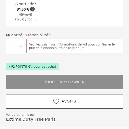
A partir de :
91
€
,
50
101
€
,
67
91
€
/ 100ml
,
50
Quantité :
Disponibilité :
Veuillez saisir vos
informations de vol
pour confirmer le
prix et la disponibilité de ce produit
+
92
POINTS
pour cet achat
AJOUTER AU PANIER
FAVORIS
Vendu et remis par :
Extime Duty Free Paris