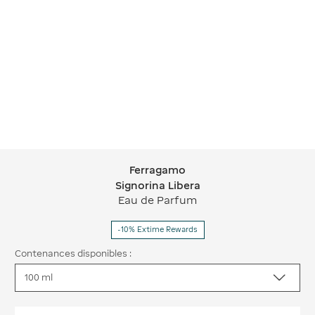
Ferragamo
Ferragamo Signorina Libera
Signorina Libera
Eau de Parfum
-10% Extime Rewards
Contenances disponibles :