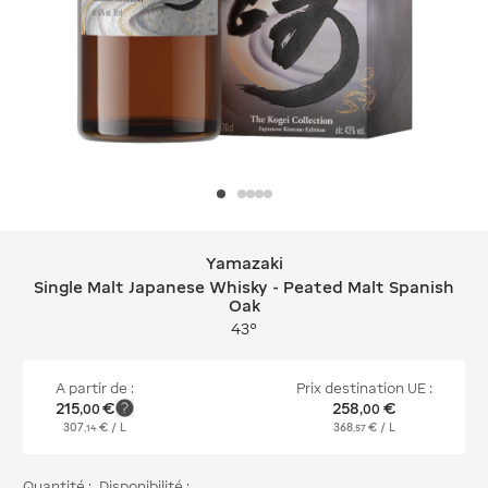
Yamazaki
Yamazaki Single Malt Japanese Whis
Single Malt Japanese Whisky - Peated Malt Spanish
Oak
43°
A partir de :
Prix destination UE :
215
€
258
€
,
00
,
00
307
€
/ L
368
€
/ L
,
14
,
57
Quantité :
Disponibilité :