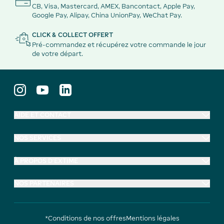
CB, Visa, Mastercard, AMEX, Bancontact, Apple Pay,
Google Pay, Alipay, China UnionPay, WeChat Pay.
CLICK & COLLECT OFFERT
Pré-commandez et récupérez votre commande le jour
de votre départ.
AIDE ET CONTACT
NOS SERVICES
À PROPOS D'EXTIME
NOS PARTENAIRES
*Conditions de nos offres
Mentions légales