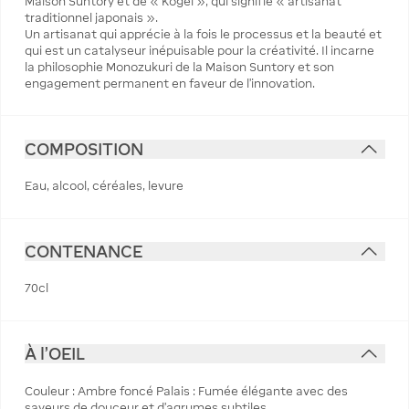
Maison Suntory et de « Kogei », qui signifie « artisanat
traditionnel japonais ».
Un artisanat qui apprécie à la fois le processus et la beauté et
qui est un catalyseur inépuisable pour la créativité. Il incarne
la philosophie Monozukuri de la Maison Suntory et son
engagement permanent en faveur de l'innovation.
COMPOSITION
Eau, alcool, céréales, levure
CONTENANCE
70cl
À l'OEIL
Couleur : Ambre foncé Palais : Fumée élégante avec des
saveurs de douceur et d'agrumes subtiles.