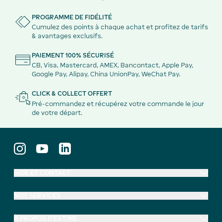
PROGRAMME DE FIDÉLITÉ
Cumulez des points à chaque achat et profitez de tarifs
& avantages exclusifs.
PAIEMENT 100% SÉCURISÉ
CB, Visa, Mastercard, AMEX, Bancontact, Apple Pay,
Google Pay, Alipay, China UnionPay, WeChat Pay.
CLICK & COLLECT OFFERT
Pré-commandez et récupérez votre commande le jour
de votre départ.
AIDE ET CONTACT
NOS SERVICES
À PROPOS D'EXTIME