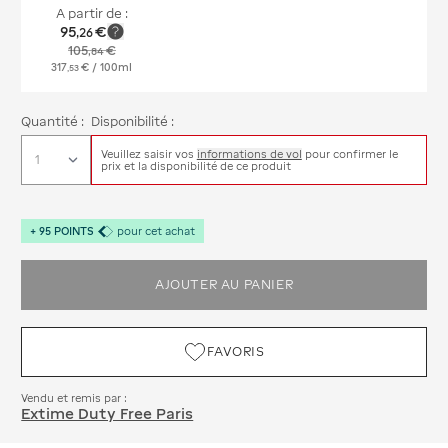
A partir de :
95
€
,
26
105
€
,
84
317
€
/ 100ml
,
53
Quantité :
Disponibilité :
Veuillez saisir vos
informations de vol
pour confirmer le
prix et la disponibilité de ce produit
+
95
POINTS
pour cet achat
AJOUTER AU PANIER
FAVORIS
Vendu et remis par :
Extime Duty Free Paris