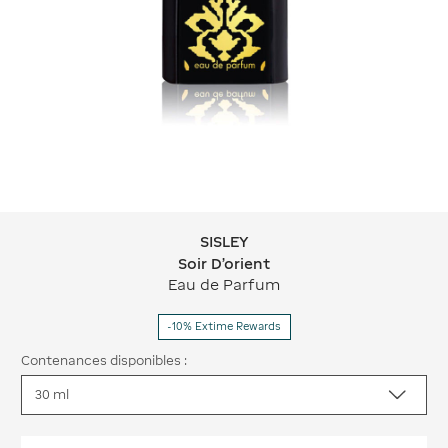
SISLEY
SISLEY Soir D'orient
Soir D'orient
Eau de Parfum
-10% Extime Rewards
Contenances disponibles :