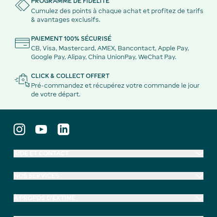
PROGRAMME DE FIDÉLITÉ
Cumulez des points à chaque achat et profitez de tarifs
& avantages exclusifs.
PAIEMENT 100% SÉCURISÉ
CB, Visa, Mastercard, AMEX, Bancontact, Apple Pay,
Google Pay, Alipay, China UnionPay, WeChat Pay.
CLICK & COLLECT OFFERT
Pré-commandez et récupérez votre commande le jour
de votre départ.
AIDE ET CONTACT
NOS SERVICES
À PROPOS D'EXTIME