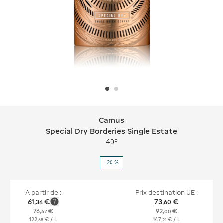
Camus
Camus Special Dry Borderies Single 
Special Dry Borderies Single Estate
40°
-20 %
A partir de :
Prix destination UE :
61
€
73
€
,
34
,
60
76
€
92
€
,
67
,
00
122
€
/ L
147
€
/ L
,
68
,
21