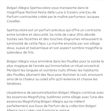
Bvlgari Allegra Spettacolore vous transporte dans le
magnifique festival Festa della Luce à travers une Eau de
Parfum contrastée créée par le maître parfumeur Jacques
Cavallier.
Spettacolore est un parfum précieux qui offre un contraste
entre lumière et obscurité. Sa note de cœur d’iris dévoile
toutes ses facettes et des touches d’agrumes rehaussent la
luminosité de cette fleur. La myrrhe envoûte par son sillage
doux, suave et balsamique et son aspect sombre magnifie la
splendeur de l’iris.
Bvlgari Allegra vous emmène dans les Pouilles pour la soirée la
plus magique de l’année qui immortalise un rituel ancestral.
Pendant les longues et sombres nuits d’hiver, les habitants
des Pouilles allument des feux pour illuminer la nuit, envoyant
ainsi de la chaleur au soleil afin qu’il revienne et chasse les
ténèbres.
L’expérience de personnalisation Bvlgari Allegra continue avec
les essences Magnifying. Sublimez votre sillage avec l’une des
essences Magnifying Bvlgari Allegra qui se mêlent
parfaitement aux Eaux de Parfum de la collection Bvlgari
Allegra pour créer une fragrance unique.