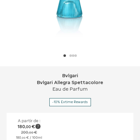
Bvlgari
Bvlgari Bvlgari Allegra Spettacolore
Bvlgari Allegra Spettacolore
Eau de Parfum
-10% Extime Rewards
A partir de :
180
€
,
00
200
€
,
00
180
€
/ 100ml
,
00