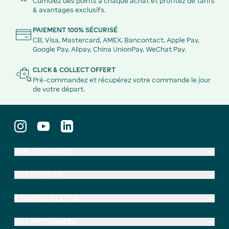
Cumulez des points à chaque achat et profitez de tarifs
& avantages exclusifs.
PAIEMENT 100% SÉCURISÉ
CB, Visa, Mastercard, AMEX, Bancontact, Apple Pay,
Google Pay, Alipay, China UnionPay, WeChat Pay.
CLICK & COLLECT OFFERT
Pré-commandez et récupérez votre commande le jour
de votre départ.
AIDE ET CONTACT
NOS SERVICES
À PROPOS D'EXTIME
NOS PARTENAIRES