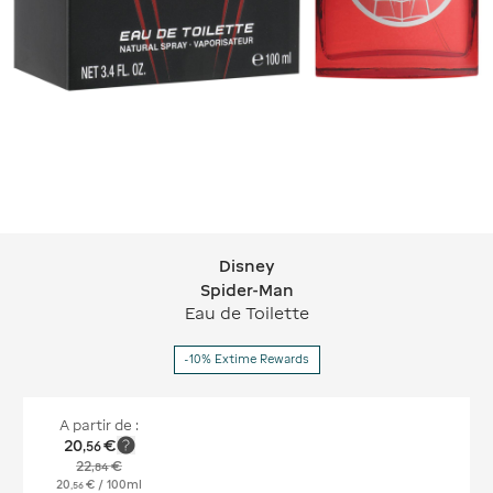
Disney
Disney Spider-Man
Spider-Man
Eau de Toilette
-10% Extime Rewards
A partir de :
20
€
,
56
22
€
,
84
20
€
/ 100ml
,
56