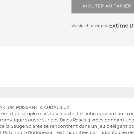
AJOUTER AU PANIER
Extime Du
Vendu et remis par :
ARFUM PUISSANT & AUDACIEUX
’émotion simple mais fascinante de l’aube naissant au cœ
omatique s'ouvre sur des Baies Roses givrées donnant un él
e la Sauge Sclarée se rencontrent dans un jeu d'élégant c
t Patchouli d’Indonésie – est magnifiée par l’aura épicée d