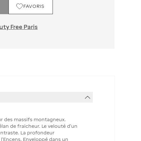
FAVORIS
ty Free Paris
ur des massifs montagneux.
an de fraicheur. Le velouté d'un
ontraste. La profondeur
e l’Encens. Enveloppé dans un