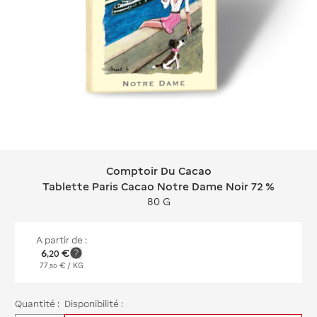
Comptoir Du Cacao
Comptoir Du Cacao Tablette Paris C
Tablette Paris Cacao Notre Dame Noir 72 %
80 G
A partir de :
6
€
,
20
77
€
/ KG
,
50
Quantité :
Disponibilité :