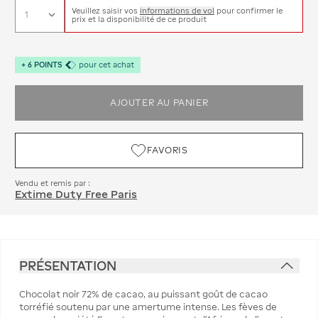
Veuillez saisir vos
informations de vol
pour confirmer le
prix et la disponibilité de ce produit
+
6
POINTS
pour cet achat
AJOUTER AU PANIER
FAVORIS
Vendu et remis par :
Extime Duty Free Paris
PRÉSENTATION
Chocolat noir 72% de cacao, au puissant goût de cacao
torréfié soutenu par une amertume intense. Les fèves de