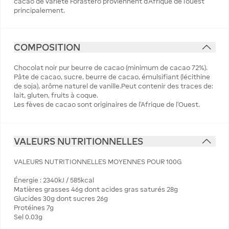
cacao de variété Forastero proviennent d'Afrique de l'ouest
principalement.
COMPOSITION
Chocolat noir pur beurre de cacao (minimum de cacao 72%).
Pâte de cacao, sucre, beurre de cacao, émulsifiant (lécithine
de soja), arôme naturel de vanille.Peut contenir des traces de:
lait, gluten, fruits à coque.
Les fèves de cacao sont originaires de l'Afrique de l'Ouest.
VALEURS NUTRITIONNELLES
VALEURS NUTRITIONNELLES MOYENNES POUR 100G
Énergie : 2340kJ / 585kcal
Matières grasses 46g dont acides gras saturés 28g
Glucides 30g dont sucres 26g
Protéines 7g
Sel 0.03g