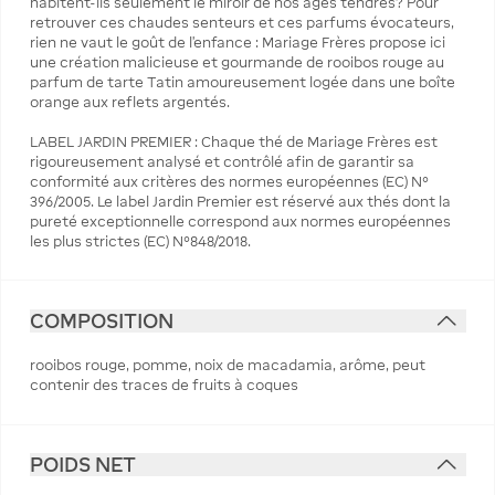
habitent-ils seulement le miroir de nos âges tendres? Pour
retrouver ces chaudes senteurs et ces parfums évocateurs,
rien ne vaut le goût de l’enfance : Mariage Frères propose ici
une création malicieuse et gourmande de rooibos rouge au
parfum de tarte Tatin amoureusement logée dans une boîte
orange aux reflets argentés.
LABEL JARDIN PREMIER : Chaque thé de Mariage Frères est
rigoureusement analysé et contrôlé afin de garantir sa
conformité aux critères des normes européennes (EC) N°
396/2005. Le label Jardin Premier est réservé aux thés dont la
pureté exceptionnelle correspond aux normes européennes
les plus strictes (EC) N°848/2018.
COMPOSITION
rooibos rouge, pomme, noix de macadamia, arôme, peut
contenir des traces de fruits à coques
POIDS NET