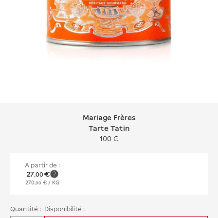
Mariage Frères
Mariage Frères Tarte Tatin
Tarte Tatin
100 G
A partir de :
27
€
,
00
270
€
/ KG
,
00
Quantité :
Disponibilité :