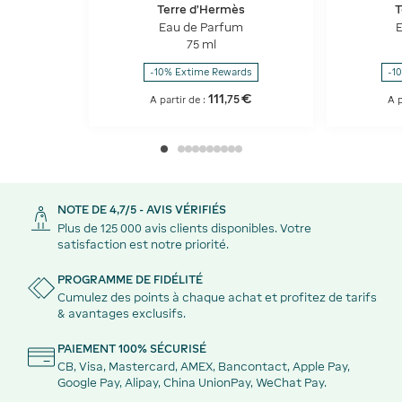
Terre d'Hermès
T
Eau de Parfum
E
75 ml
-10% Extime Rewards
-1
111
€
,
75
A partir de :
A p
NOTE DE 4,7/5 - AVIS VÉRIFIÉS
Plus de 125 000 avis clients disponibles. Votre
satisfaction est notre priorité.
PROGRAMME DE FIDÉLITÉ
Cumulez des points à chaque achat et profitez de tarifs
& avantages exclusifs.
PAIEMENT 100% SÉCURISÉ
CB, Visa, Mastercard, AMEX, Bancontact, Apple Pay,
Google Pay, Alipay, China UnionPay, WeChat Pay.