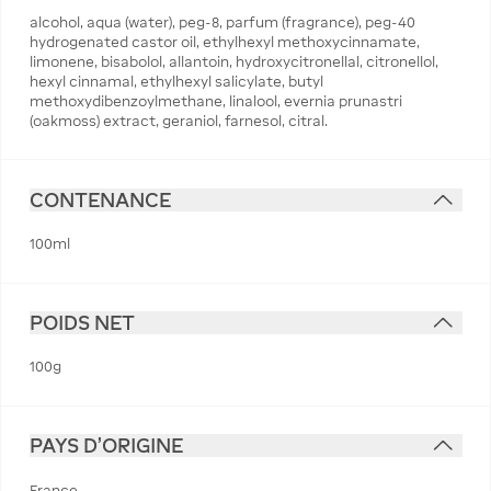
alcohol, aqua (water), peg-8, parfum (fragrance), peg-40
hydrogenated castor oil, ethylhexyl methoxycinnamate,
limonene, bisabolol, allantoin, hydroxycitronellal, citronellol,
hexyl cinnamal, ethylhexyl salicylate, butyl
methoxydibenzoylmethane, linalool, evernia prunastri
(oakmoss) extract, geraniol, farnesol, citral.
CONTENANCE
100ml
POIDS NET
100g
PAYS D'ORIGINE
France