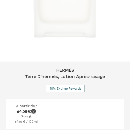
HERMÈS
HERMÈS Terre D'hermès, Lotion Aprè
Terre D'hermès, Lotion Après-rasage
-10% Extime Rewards
A partir de :
64
€
,
05
71
€
,
17
64
€
/ 100ml
,
05