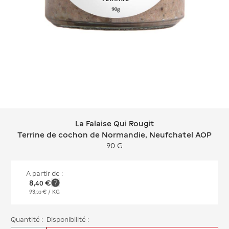
La Falaise Qui Rougit
La Falaise Qui Rougit Terrine de co
Terrine de cochon de Normandie, Neufchatel AOP
90 G
A partir de :
8
€
,
40
93
€
/ KG
,
33
Quantité :
Disponibilité :