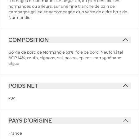
fromages de Normandie. A déguster, au pied des falaises
normandes ou ailleurs, sur une fine tranche de pain de
campagne grillée et accompagné d’un verre de cidre brut de
Normandie.
COMPOSITION
Gorge de porc de Normandie 53%, foie de porc, Neufchâtel
AOP 14%, œufs, oignons, sel, poivre, épices, carraghénane
algue
POIDS NET
90g
PAYS D'ORIGINE
France