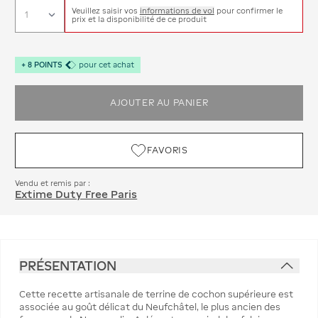
Veuillez saisir vos
informations de vol
pour confirmer le
prix et la disponibilité de ce produit
+
8
POINTS
pour cet achat
AJOUTER AU PANIER
FAVORIS
Vendu et remis par :
Extime Duty Free Paris
PRÉSENTATION
Cette recette artisanale de terrine de cochon supérieure est
associée au goût délicat du Neufchâtel, le plus ancien des