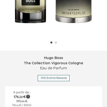
Hugo Boss
Hugo Boss The Collection Vigorous 
The Collection Vigorous Cologne
Eau de Parfum
-10% Extime Rewards
A partir de :
176
€
,
26
195
€
,
84
176
€
/ 100ml
,
26