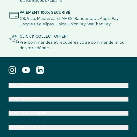
& avantages exclusifs.
PAIEMENT 100% SÉCURISÉ
CB, Visa, Mastercard, AMEX, Bancontact, Apple Pay,
Google Pay, Alipay, China UnionPay, WeChat Pay.
CLICK & COLLECT OFFERT
Pré-commandez et récupérez votre commande le jour
de votre départ.
AIDE ET CONTACT
NOS SERVICES
À PROPOS D'EXTIME
NOS PARTENAIRES