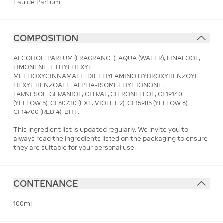
Eau de Parfum
COMPOSITION
ALCOHOL, PARFUM (FRAGRANCE), AQUA (WATER), LINALOOL,
LIMONENE, ETHYLHEXYL
METHOXYCINNAMATE, DIETHYLAMINO HYDROXYBENZOYL
HEXYL BENZOATE, ALPHA-ISOMETHYL IONONE,
FARNESOL, GERANIOL, CITRAL, CITRONELLOL, CI 19140
(YELLOW 5), CI 60730 (EXT. VIOLET 2), CI 15985 (YELLOW 6),
CI 14700 (RED 4), BHT.
This ingredient list is updated regularly. We invite you to
always read the ingredients listed on the packaging to ensure
they are suitable for your personal use.
CONTENANCE
100ml