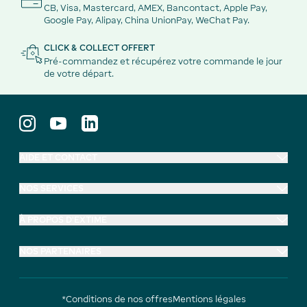
CB, Visa, Mastercard, AMEX, Bancontact, Apple Pay,
Google Pay, Alipay, China UnionPay, WeChat Pay.
CLICK & COLLECT OFFERT
Pré-commandez et récupérez votre commande le jour
de votre départ.
AIDE ET CONTACT
NOS SERVICES
À PROPOS D'EXTIME
NOS PARTENAIRES
*Conditions de nos offres
Mentions légales