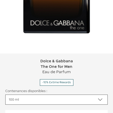
Dolce & Gabbana
Dolce & Gabbana The One for Men
The One for Men
Eau de Parfum
-10% Extime Rewards
Contenances disponibles :