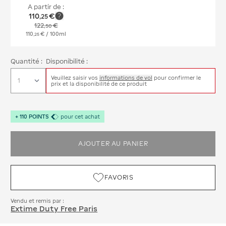
A partir de :
110
€
,
25
122
€
,
50
110
€
/ 100ml
,
25
Quantité :
Disponibilité :
Veuillez saisir vos
informations de vol
pour confirmer le
prix et la disponibilité de ce produit
+
110
POINTS
pour cet achat
AJOUTER AU PANIER
FAVORIS
Vendu et remis par :
Extime Duty Free Paris