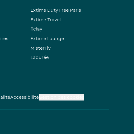
Extime Duty Free Paris
Extime Travel
Relay
ires
Extime Lounge
MisterFly
Ladurée
alité
Accessibilité
Gestion des cookies