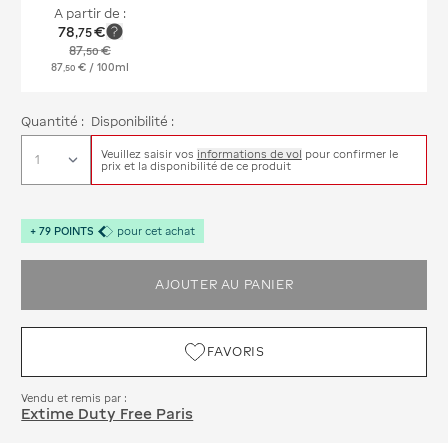
A partir de :
78
€
,
75
87
€
,
50
87
€
/ 100ml
,
50
Quantité :
Disponibilité :
Veuillez saisir vos
informations de vol
pour confirmer le
prix et la disponibilité de ce produit
+
79
POINTS
pour cet achat
AJOUTER AU PANIER
FAVORIS
Vendu et remis par :
Extime Duty Free Paris