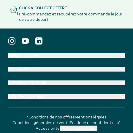
CLICK & COLLECT OFFERT
Pré-commandez et récupérez votre commande le jour
de votre départ.
AIDE ET CONTACT
NOS SERVICES
À PROPOS D'EXTIME
NOS PARTENAIRES
*Conditions de nos offres
Mentions légales
Conditions générales de vente
Politique de confidentialité
Accessibilité
Gestion des cookies