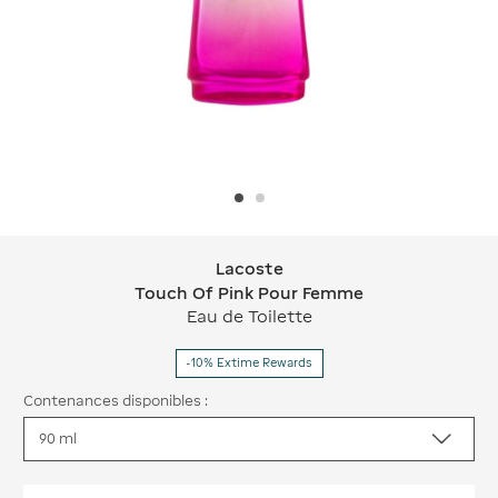
Lacoste
Lacoste Touch Of Pink Pour Femme
Touch Of Pink Pour Femme
Eau de Toilette
-10% Extime Rewards
Contenances disponibles :