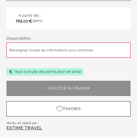
A partir de :
196
€
/pers.
,
00
Disponibilité :
Renseignez toutes les informations pour continuer
Vous cumulez des points pour cet achat
AJOUTER AU PANIER
FAVORIS
Vendu et opéré par :
EXTIME TRAVEL