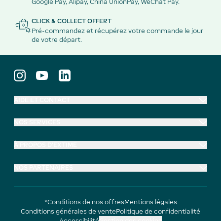
Google Pay, Alipay, China UnionPay, WeChat Pay.
CLICK & COLLECT OFFERT
Pré-commandez et récupérez votre commande le jour
de votre départ.
AIDE ET CONTACT
NOS SERVICES
À PROPOS D'EXTIME
NOS PARTENAIRES
*Conditions de nos offres
Mentions légales
Conditions générales de vente
Politique de confidentialité
Accessibilité
Gestion des cookies