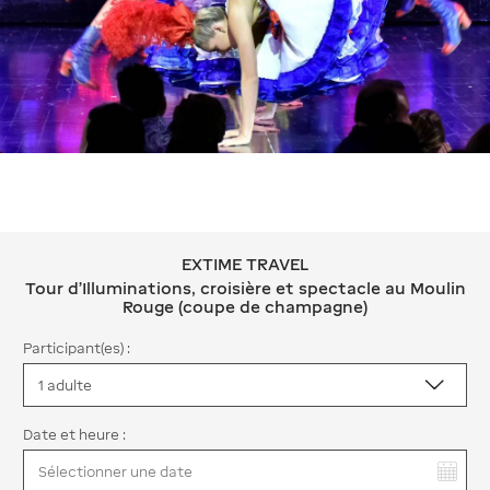
EXTIME TRAVEL
EXTIME TRAVEL Tour d'Illuminations,
Tour d'Illuminations, croisière et spectacle au Moulin
Rouge (coupe de champagne)
Participant(es) :
Date et heure :
Vous avez sélectionné :