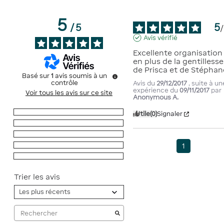
5
5
/
5
/
Avis vérifié
Excellente organisation ..
en plus de la gentillesse 
de Prisca et de Stéphan
Basé sur
1
avis soumis à un
contrôle
Avis du
29/12/2017
, suite à un
expérience du
09/11/2017
par
Voir tous les avis sur ce site
Anonymous A.
5
étoiles
1
Utile
(0)
Signaler
4
étoiles
0
3
étoiles
0
1
2
étoiles
0
1
étoile
0
Trier les avis