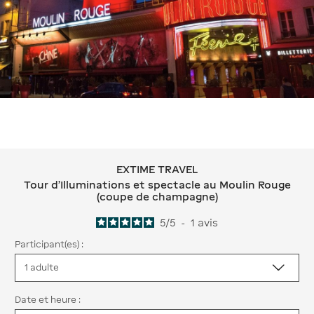
EXTIME TRAVEL
EXTIME TRAVEL Tour d'Illuminations
Tour d'Illuminations et spectacle au Moulin Rouge
(coupe de champagne)
5
/
5
-
1
avis
Participant(es) :
Date et heure :