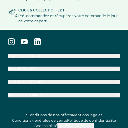
CLICK & COLLECT OFFERT
Pré-commandez et récupérez votre commande le jour
de votre départ.
AIDE ET CONTACT
NOS SERVICES
À PROPOS D'EXTIME
NOS PARTENAIRES
*Conditions de nos offres
Mentions légales
Conditions générales de vente
Politique de confidentialité
Accessibilité
Gestion des cookies