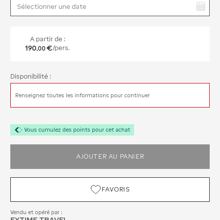
Vous avez sélectionné :
A partir de :
190
€
/pers.
,
00
Disponibilité :
Renseignez toutes les informations pour continuer
Vous cumulez des points pour cet achat
AJOUTER AU PANIER
FAVORIS
Vendu et opéré par :
EXTIME TRAVEL