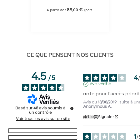
89
€
,
00
A partir de :
/pers.
CE QUE PENSENT NOS CLIENTS
4.5
4
/
5
Avis vérifié
note pour l'accès priorit
Avis du
18/08/2019
, suite à u
Anonymous A.
Basé sur
48
avis soumis à
un contrôle
Utile
(0)
Signaler
Voir tous les avis sur ce site
5
étoiles
30
1
/
4
étoiles
14