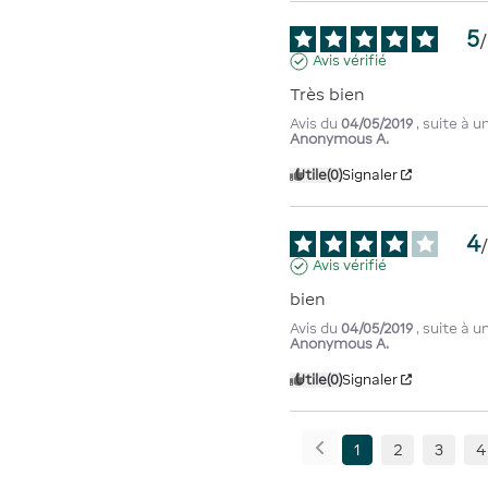
5
/
Avis vérifié
Très bien
Avis du
04/05/2019
, suite à 
Anonymous A.
Utile
(0)
Signaler
4
Avis vérifié
bien
Avis du
04/05/2019
, suite à 
Anonymous A.
Utile
(0)
Signaler
1
2
3
4