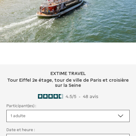
EXTIME TRAVEL
EXTIME TRAVEL Tour Eiffel 2e étage, to
Tour Eiffel 2e étage, tour de ville de Paris et croisière
sur la Seine
4.5
/
5
-
48
avis
Participant(es) :
Date et heure :