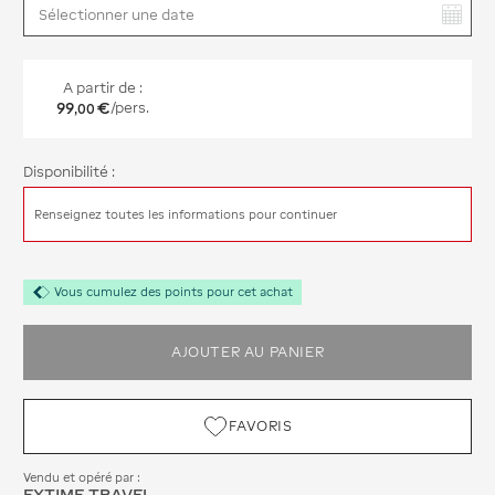
Vous avez sélectionné :
A partir de :
99
€
/pers.
,
00
Disponibilité :
Renseignez toutes les informations pour continuer
Vous cumulez des points pour cet achat
AJOUTER AU PANIER
FAVORIS
Vendu et opéré par :
EXTIME TRAVEL