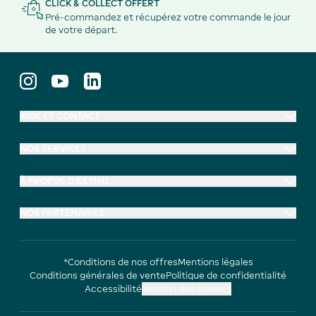
CLICK & COLLECT OFFERT
Pré-commandez et récupérez votre commande le jour
de votre départ.
AIDE ET CONTACT
NOS SERVICES
À PROPOS D'EXTIME
NOS PARTENAIRES
*Conditions de nos offres
Mentions légales
Conditions générales de vente
Politique de confidentialité
Accessibilité
Gestion des cookies