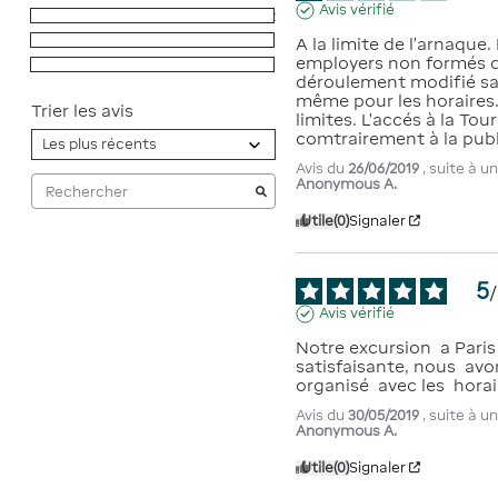
Avis vérifié
3
étoiles
2
2
étoiles
1
A la limite de l'arnaque.
employers non formés qu
1
étoile
1
déroulement modifié san
même pour les horaires
Trier les avis
limites. L'accés à la Tour
comtrairement à la publ
Avis du
26/06/2019
, suite à 
Anonymous A.
Utile
(0)
Signaler
5
/
Avis vérifié
Notre excursion  a Paris 
satisfaisante, nous  avon
organisé  avec les  hora
Avis du
30/05/2019
, suite à 
Anonymous A.
Utile
(0)
Signaler