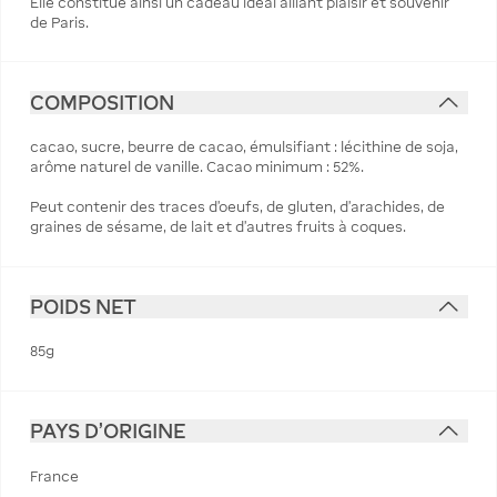
Elle constitue ainsi un cadeau idéal alliant plaisir et souvenir
de Paris.
COMPOSITION
cacao, sucre, beurre de cacao, émulsifiant : lécithine de soja,
arôme naturel de vanille. Cacao minimum : 52%.
Peut contenir des traces d'oeufs, de gluten, d'arachides, de
graines de sésame, de lait et d'autres fruits à coques.
POIDS NET
85g
PAYS D'ORIGINE
France