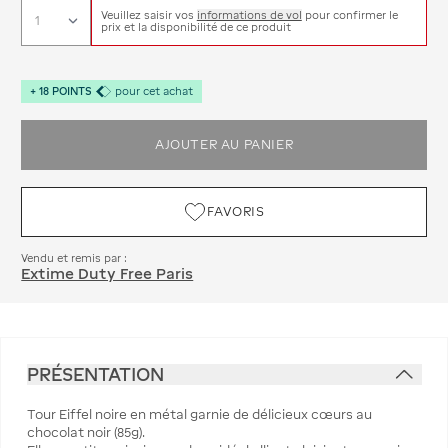
Veuillez saisir vos
informations de vol
pour confirmer le
prix et la disponibilité de ce produit
+
18
POINTS
pour cet achat
AJOUTER AU PANIER
FAVORIS
Vendu et remis par :
Extime Duty Free Paris
PRÉSENTATION
Tour Eiffel noire en métal garnie de délicieux cœurs au
chocolat noir (85g).