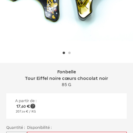
Fonbelle
Fonbelle Tour Eiffel noire cœurs choc
Tour Eiffel noire cœurs chocolat noir
85 G
A partir de :
17
€
,
60
207
€
/ KG
,
06
Quantité :
Disponibilité :