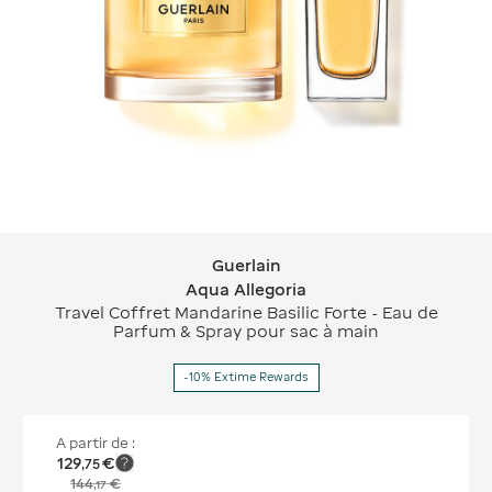
Guerlain
Guerlain Aqua Allegoria
Aqua Allegoria
Travel Coffret Mandarine Basilic Forte - Eau de
Parfum & Spray pour sac à main
-10% Extime Rewards
A partir de :
129
€
,
75
144
€
,
17