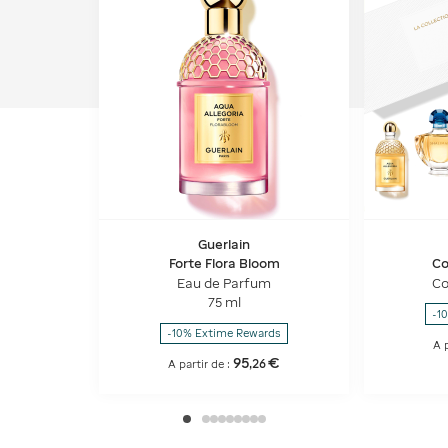
Guerlain
Forte Flora Bloom
Co
Eau de Parfum
Co
75 ml
-1
-10% Extime Rewards
A p
95
€
,
26
A partir de :