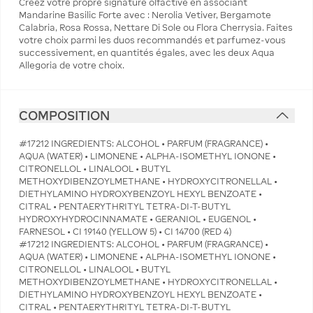
Créez votre propre signature olfactive en associant
Mandarine Basilic Forte avec : Nerolia Vetiver, Bergamote
Calabria, Rosa Rossa, Nettare Di Sole ou Flora Cherrysia. Faites
votre choix parmi les duos recommandés et parfumez-vous
successivement, en quantités égales, avec les deux Aqua
Allegoria de votre choix.
COMPOSITION
#17212 INGREDIENTS: ALCOHOL • PARFUM (FRAGRANCE) •
AQUA (WATER) • LIMONENE • ALPHA-ISOMETHYL IONONE •
CITRONELLOL • LINALOOL • BUTYL
METHOXYDIBENZOYLMETHANE • HYDROXYCITRONELLAL •
DIETHYLAMINO HYDROXYBENZOYL HEXYL BENZOATE •
CITRAL • PENTAERYTHRITYL TETRA-DI-T-BUTYL
HYDROXYHYDROCINNAMATE • GERANIOL • EUGENOL •
FARNESOL • CI 19140 (YELLOW 5) • CI 14700 (RED 4)
#17212 INGREDIENTS: ALCOHOL • PARFUM (FRAGRANCE) •
AQUA (WATER) • LIMONENE • ALPHA-ISOMETHYL IONONE •
CITRONELLOL • LINALOOL • BUTYL
METHOXYDIBENZOYLMETHANE • HYDROXYCITRONELLAL •
DIETHYLAMINO HYDROXYBENZOYL HEXYL BENZOATE •
CITRAL • PENTAERYTHRITYL TETRA-DI-T-BUTYL