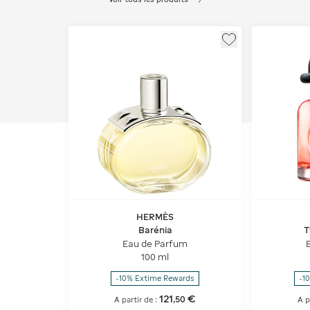
HERMÈS
Barénia
T
Eau de Parfum
100 ml
-10% Extime Rewards
-1
121
€
,
50
A partir de :
A p