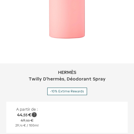
HERMÈS
HERMÈS Twilly D'hermès, Déodorant
Twilly D'hermès, Déodorant Spray
-10% Extime Rewards
A partir de :
44
€
,
55
49
€
,
50
29
€
/ 100ml
,
70