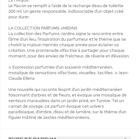
L’ÉTHIQUE
Le flacon se remplit à l’aide de la recharge d’eau de toilette
200 ml. Un geste responsable, indissociable d’un objet créé
pour durer.
LA COLLECTION PARFUMS-JARDINS
La collection des Parfums-Jardins signe la rencontre entre
l'âme d'un lieu, l'inspiration du parfumeur et le thème que se
choisit la maison Hermès chaque année pour éclairer sa
création. Une promenade olfactive à partager pour chaque
moment, pour des envies de fraîcheur, de rêverie et d'évasion.
« Expression parfumée d’un souvenir méditerranéen,
mosaïque de sensations olfactives, visuelles, tactiles. » Jean-
Claude Ellena
Une nouvelle qui raconte l’esprit d’un jardin méditerranéen
foisonnant d’arbres et de fleurs, et évoque une mosaïque de
senteurs maraudées dans un jardin privé, en Tunisie. Tel un
carnet de voyage, ce parfum évoque cet univers
paradisiaque, d’ombre, d’eau et de lumière, sur le thème d’un
figuier mâtiné de zestes méditerranéens.