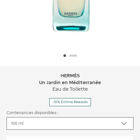
HERMÈS
HERMÈS Un Jardin en Méditerranée
Un Jardin en Méditerranée
Eau de Toilette
-10% Extime Rewards
Contenances disponibles :