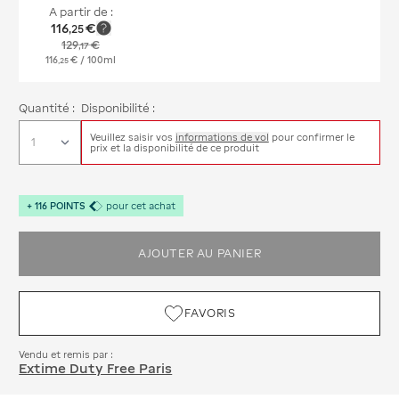
A partir de :
116
€
,
25
129
€
,
17
116
€
/ 100ml
,
25
Quantité :
Disponibilité :
Veuillez saisir vos
informations de vol
pour confirmer le
prix et la disponibilité de ce produit
+
116
POINTS
pour cet achat
AJOUTER AU PANIER
FAVORIS
Vendu et remis par :
Extime Duty Free Paris