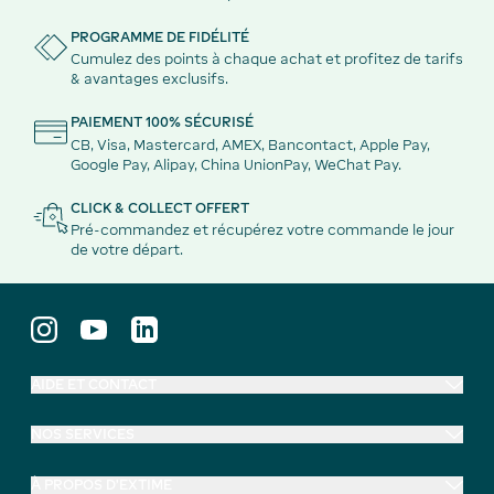
PROGRAMME DE FIDÉLITÉ
Cumulez des points à chaque achat et profitez de tarifs
& avantages exclusifs.
PAIEMENT 100% SÉCURISÉ
CB, Visa, Mastercard, AMEX, Bancontact, Apple Pay,
Google Pay, Alipay, China UnionPay, WeChat Pay.
CLICK & COLLECT OFFERT
Pré-commandez et récupérez votre commande le jour
de votre départ.
AIDE ET CONTACT
NOS SERVICES
À PROPOS D'EXTIME