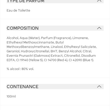
TYPE DE PARFUM
Eau de Toilette
COMPOSITION
Alcohol, Aqua (Water), Parfum (Fragrance), Limonene,
Ethylhexyl Methoxycinnamate, Butyl
Methoxydibenzoylmethane, Linalool, Ethylhexyl Salicylate,
Geraniol, Hydroxycitronellal, BHT, Benzyl Alcohol, Citral,
Evernia Prunastri (Oakmoss) Extract, Citronellol, Disodium
EDTA, CI 19140 (Yellow 5), CI 14700 (Red 4), CI 42090 (Blue 1).
% alcool : 80% vol.
CONTENANCE
100ml