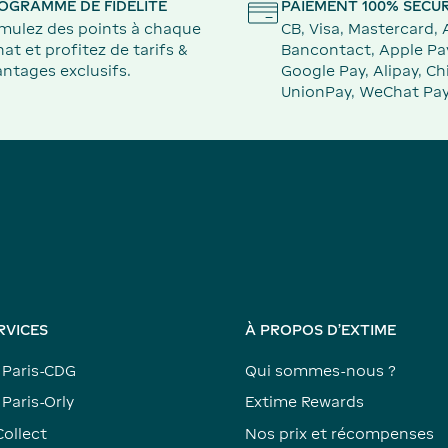
OGRAMME DE FIDÉLITÉ
PAIEMENT 100% SÉCUR
mulez des points à chaque
CB, Visa, Mastercard,
at et profitez de tarifs &
Bancontact, Apple Pa
ntages exclusifs.
Google Pay, Alipay, Ch
UnionPay, WeChat Pay
RVICES
À PROPOS D'EXTIME
 Paris-CDG
Qui sommes-nous ?
Paris-Orly
Extime Rewards
Collect
Nos prix et récompenses