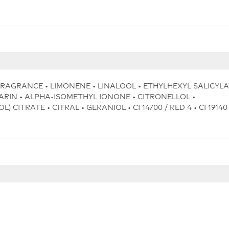
FRAGRANCE • LIMONENE • LINALOOL • ETHYLHEXYL SALICYLA
IN • ALPHA-ISOMETHYL IONONE • CITRONELLOL •
TRATE • CITRAL • GERANIOL • CI 14700 / RED 4 • CI 19140 /