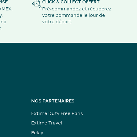
ISÉ
CLICK & COLLECT OFFERT
 AMEX,
Pré-commandez et récupérez
y,
votre commande le jour de
ina
votre départ.
.
NOS PARTENAIRES
Extime Duty Free Paris
Extime Travel
Relay