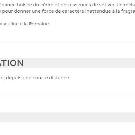
gance boisée du cèdre et des essences de vétiver. Un mélang
ris pour donner une force de caractère inattendue à la fragr
asculine à la Romaine.
ATION
on, depuis une courte distance.