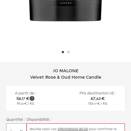
JO MALONE
JO MALONE Velvet Rose & Oud Home
Velvet Rose & Oud Home Candle
A partir de :
Prix destination UE :
56
€
67
€
,
17
,
40
111
€
/ KG
133
€
/ KG
,
23
,
47
Quantité :
Disponibilité :
Veuillez saisir vos
informations de vol
pour confirmer le