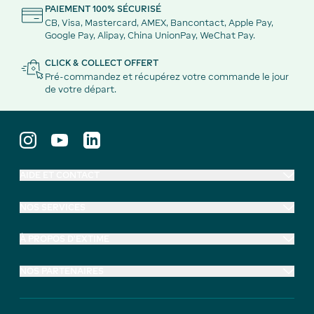
PAIEMENT 100% SÉCURISÉ
CB, Visa, Mastercard, AMEX, Bancontact, Apple Pay,
Google Pay, Alipay, China UnionPay, WeChat Pay.
CLICK & COLLECT OFFERT
Pré-commandez et récupérez votre commande le jour
de votre départ.
AIDE ET CONTACT
NOS SERVICES
À PROPOS D'EXTIME
NOS PARTENAIRES