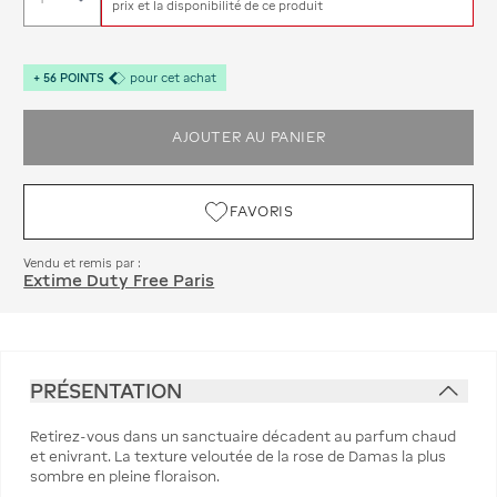
prix et la disponibilité de ce produit
+
56
POINTS
pour cet achat
AJOUTER AU PANIER
FAVORIS
Vendu et remis par :
Extime Duty Free Paris
PRÉSENTATION
Retirez-vous dans un sanctuaire décadent au parfum chaud
et enivrant. La texture veloutée de la rose de Damas la plus
sombre en pleine floraison.