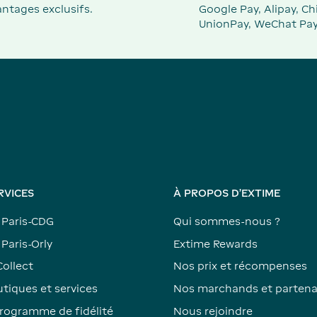
ntages exclusifs.
Google Pay, Alipay, Ch
UnionPay, WeChat Pay
RVICES
À PROPOS D'EXTIME
 Paris-CDG
Qui sommes-nous ?
Paris-Orly
Extime Rewards
Collect
Nos prix et récompenses
tiques et services
Nos marchands et partena
rogramme de fidélité
Nous rejoindre