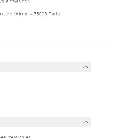
tés à marcher.
 de l'Alma) – 75008 Paris.
ines musicales.