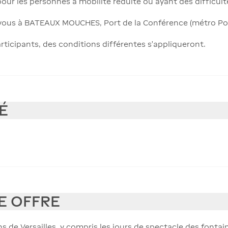
s pour les personnes à mobilité réduite ou ayant des difficul
-vous à BATEAUX MOUCHES, Port de la Conférence (métro Pont
rticipants, des conditions différentes s’appliqueront.
É
E OFFRE
ns de Versailles, y compris les jours de spectacle des fonta