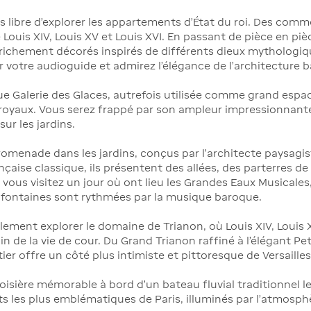
êtes libre d’explorer les appartements d’État du roi. Des com
 Louis XIV, Louis XV et Louis XVI. En passant de pièce en pi
s richement décorés inspirés de différents dieux mythologi
ar votre audioguide et admirez l'élégance de l'architecture 
ue Galerie des Glaces, autrefois utilisée comme grand espa
yaux. Vous serez frappé par son ampleur impressionnante e
ur les jardins.
romenade dans les jardins, conçus par l'architecte paysagi
nçaise classique, ils présentent des allées, des parterres de
us visitez un jour où ont lieu les Grandes Eaux Musicales,
s fontaines sont rythmées par la musique baroque.
lement explorer le domaine de Trianon, où Louis XIV, Louis
 de la vie de cour. Du Grand Trianon raffiné à l'élégant Pet
r offre un côté plus intimiste et pittoresque de Versailles
sière mémorable à bord d'un bateau fluvial traditionnel le 
 les plus emblématiques de Paris, illuminés par l’atmosphèr