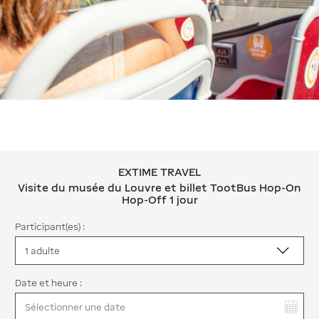
EXTIME TRAVEL
EXTIME TRAVEL Visite du musée du Lo
Visite du musée du Louvre et billet TootBus Hop-On
Hop-Off 1 jour
Participant(es) :
Date et heure :
Vous avez sélectionné :