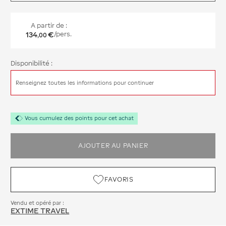
A partir de :
134
€
/pers.
,
00
Disponibilité :
Renseignez toutes les informations pour continuer
Vous cumulez des points pour cet achat
AJOUTER AU PANIER
FAVORIS
Vendu et opéré par :
EXTIME TRAVEL