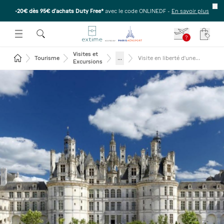
-20€ dès 95€ d’achats Duty Free*
avec le code ONLINEDF -
En savoir plus
E SOUS-MENU
R OUVRIR LE SOUS-MENU
 ESPACE POUR OUVRIR LE SOUS-MENU
?
Votre
Visites et
Revenir à la page d'accueil
...
Tourisme
Visite en liberté d'une
Excursions
journée aux Châteaux de la
Loire depuis Paris