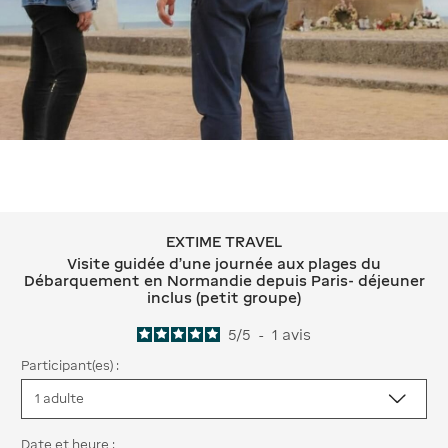
EXTIME TRAVEL
EXTIME TRAVEL Visite guidée d'une j
Visite guidée d'une journée aux plages du
Débarquement en Normandie depuis Paris- déjeuner
inclus (petit groupe)
5
/
5
-
1
avis
Participant(es) :
Date et heure :