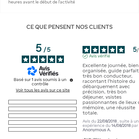
heures avant le début de l’activité
CE QUE PENSENT NOS CLIENTS
5
5
/
5
/
Avis vérifié
Excellente journée, bien 
organisée, guide parfait,
très bon conducteur, 
Basé sur
1
avis soumis à un
racontant l’histoire du 
contrôle
débarquement avec 
Voir tous les avis sur ce site
précision, très bon 
déjeuner, vsistes 
passionnantes de lieux d
5
étoiles
1
mémoire, une réussite 
4
étoiles
0
totale.
3
étoiles
0
Avis du
22/08/2018
, suite à u
2
étoiles
0
expérience du
14/08/2018
par
1
étoile
0
Anonymous A.