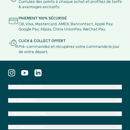
Cumulez des points à chaque achat et profitez de tarifs
& avantages exclusifs.
PAIEMENT 100% SÉCURISÉ
CB, Visa, Mastercard, AMEX, Bancontact, Apple Pay,
Google Pay, Alipay, China UnionPay, WeChat Pay.
CLICK & COLLECT OFFERT
Pré-commandez et récupérez votre commande le jour
de votre départ.
AIDE ET CONTACT
NOS SERVICES
À PROPOS D'EXTIME
NOS PARTENAIRES