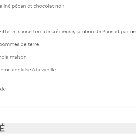
raliné pécan et chocolat noir
r Eiffel », sauce tomate crémeuse, jambon de Paris et parm
e pommes de terre
anola maison
ème anglaise à la vanille
nde
É