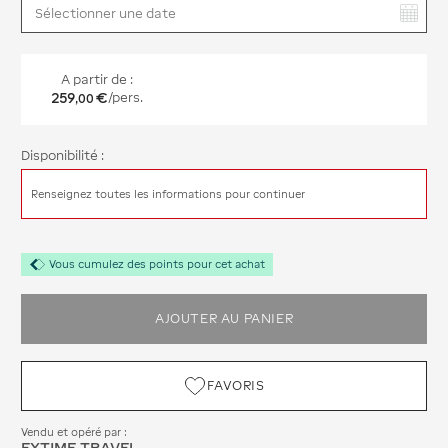
Vous avez sélectionné :
A partir de :
259
€
/pers.
,
00
Disponibilité :
Renseignez toutes les informations pour continuer
Vous cumulez des points pour cet achat
AJOUTER AU PANIER
FAVORIS
Vendu et opéré par :
EXTIME TRAVEL