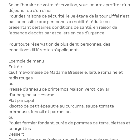
Selon l’horaire de votre réservation, vous pourrez profiter d’un
déjeuner ou d’un dîner.
Pour des raisons de sécurité, le 3e étage de la tour Eiffel n’est
pas accessible aux personnes à mobilité réduite ou
présentant certaines conditions de santé, en raison de
l’absence d’accès par escaliers en cas d’urgence.
Pour toute réservation de plus de 10 personnes, des
conditions différentes s’appliquent.
Exemple de menu
Entrée
Œuf mayonnaise de Madame Brasserie, laitue romaine et
radis rouges
ou
Pressé d’agneau de printemps Maison Verot, caviar
d’aubergine au sésame
Plat principal
Risotto de petit épeautre au curcuma, sauce tomate
crémeuse, fenouil et parmesan
ou
Poulet fermier fondant, purée de pommes de terre, blettes et
courgettes
Dessert
Fromage blanc aux fraises, rhubarbe et granola maison