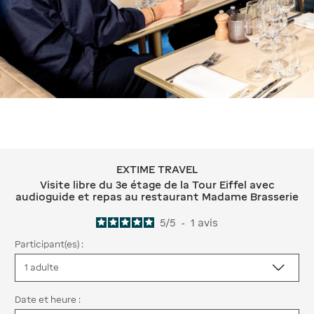
EXTIME TRAVEL
EXTIME TRAVEL Visite libre du 3e éta
Visite libre du 3e étage de la Tour Eiffel avec
audioguide et repas au restaurant Madame Brasserie
5
/
5
-
1
avis
Participant(es) :
Date et heure :