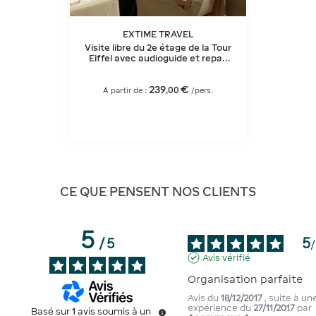
EXTIME TRAVEL
Visite libre du 2e étage de la Tour
Eiffel avec audioguide et repas
au restaurant Madame
Brasserie
239
€
,
00
A partir de :
/pers.
CE QUE PENSENT NOS CLIENTS
5
5
/
5
/
Avis vérifié
Organisation parfaite
Avis du
18/12/2017
, suite à un
expérience du
27/11/2017
par
Basé sur
1
avis soumis à un