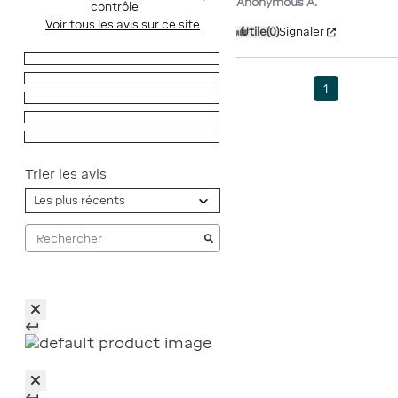
Anonymous A.
contrôle
Voir tous les avis sur ce site
Utile
(0)
Signaler
5
étoiles
1
4
étoiles
0
1
3
étoiles
0
2
étoiles
0
1
étoile
0
Trier les avis