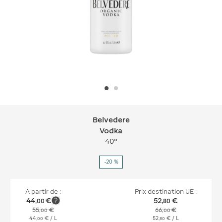
Belvedere
Belvedere Vodka
Vodka
40°
-20 %
A partir de :
Prix destination UE :
44
€
52
€
,
00
,
80
55
€
66
€
,
00
,
00
44
€
/ L
52
€
/ L
,
00
,
80