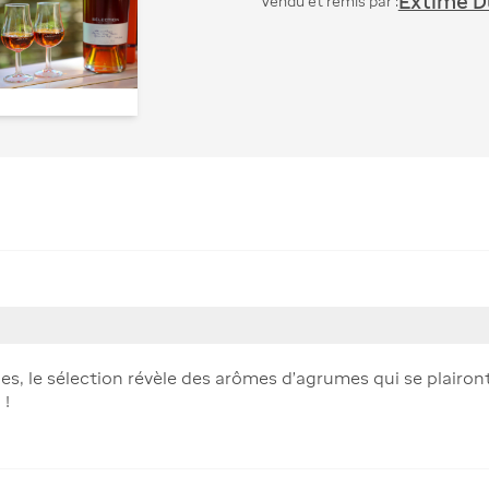
Extime Du
Vendu et remis par :
es, le sélection révèle des arômes d’agrumes qui se plairon
 !