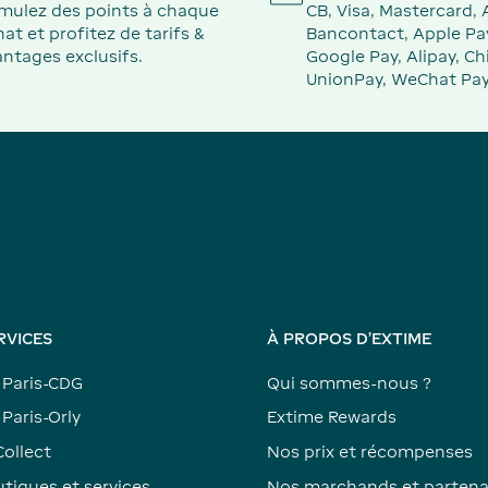
mulez des points à chaque
CB, Visa, Mastercard,
at et profitez de tarifs &
Bancontact, Apple Pa
ntages exclusifs.
Google Pay, Alipay, Ch
UnionPay, WeChat Pay
RVICES
À PROPOS D'EXTIME
 Paris-CDG
Qui sommes-nous ?
Paris-Orly
Extime Rewards
Collect
Nos prix et récompenses
tiques et services
Nos marchands et partena