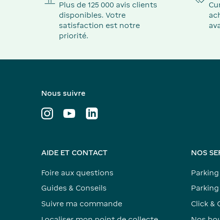
Plus de 125 000 avis clients
Cu
disponibles. Votre
ach
satisfaction est notre
ava
priorité.
Nous suivre
AIDE ET CONTACT
NOS SE
Foire aux questions
Parking
Guides & Conseils
Parking 
Suivre ma commande
Click & 
Localiser mon point de collecte
Nos bou