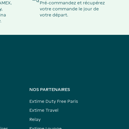
 AMEX,
Pré-commandez et récupérez
y,
votre commande le jour de
ina
votre départ.
.
NOS PARTENAIRES
Extime Duty Free Paris
Extime Travel
Relay
ires
Extime Lounge