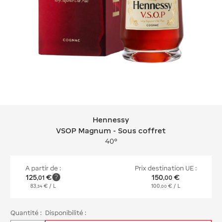
Hennessy
Hennessy VSOP Magnum - Sous coff
VSOP Magnum - Sous coffret
40°
A partir de :
Prix destination UE :
125
€
150
€
,
01
,
00
83
€
/ L
100
€
/ L
,
34
,
00
Quantité :
Disponibilité :