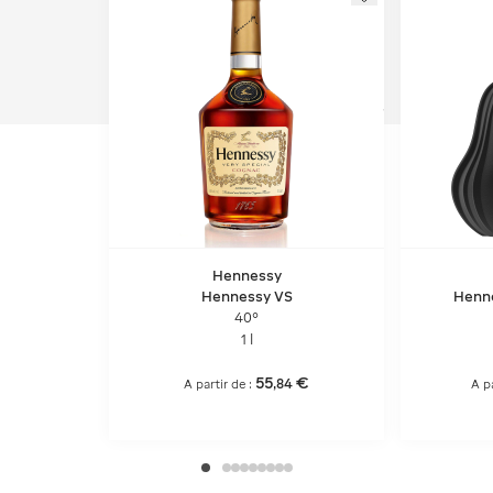
Hennessy
Hennessy VS
Henne
40°
1 l
55
€
,
84
A partir de :
A pa