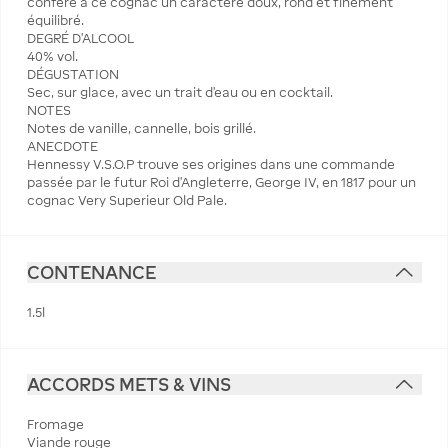
confère à ce cognac un caractère doux, rond et finement
équilibré.
DEGRÉ D'ALCOOL
40% vol.
DÉGUSTATION
Sec, sur glace, avec un trait d'eau ou en cocktail.
NOTES
Notes de vanille, cannelle, bois grillé.
ANECDOTE
Hennessy V.S.O.P trouve ses origines dans une commande
passée par le futur Roi d'Angleterre, George IV, en 1817 pour un
cognac Very Superieur Old Pale.
CONTENANCE
1.5l
ACCORDS METS & VINS
Fromage
Viande rouge