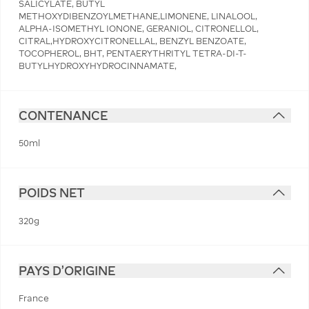
SALICYLATE, BUTYL
METHOXYDIBENZOYLMETHANE,LIMONENE, LINALOOL,
ALPHA-ISOMETHYL IONONE, GERANIOL, CITRONELLOL,
CITRAL,HYDROXYCITRONELLAL, BENZYL BENZOATE,
TOCOPHEROL, BHT, PENTAERYTHRITYL TETRA-DI-T-
BUTYLHYDROXYHYDROCINNAMATE,
CONTENANCE
50ml
POIDS NET
320g
PAYS D'ORIGINE
France