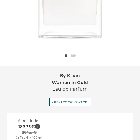
By Kilian
By Kilian Woman In Gold
Woman In Gold
Eau de Parfum
-10% Extime Rewards
A partir de :
183
€
,
75
204
€
,
17
367
€
/ 100ml
,
50