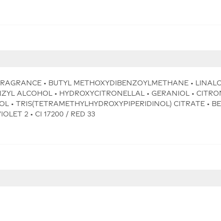
 FRAGRANCE • BUTYL METHOXYDIBENZOYLMETHANE • LINAL
ENZYL ALCOHOL • HYDROXYCITRONELLAL • GERANIOL • CITRO
 • TRIS(TETRAMETHYLHYDROXYPIPERIDINOL) CITRATE • BE
OLET 2 • CI 17200 / RED 33