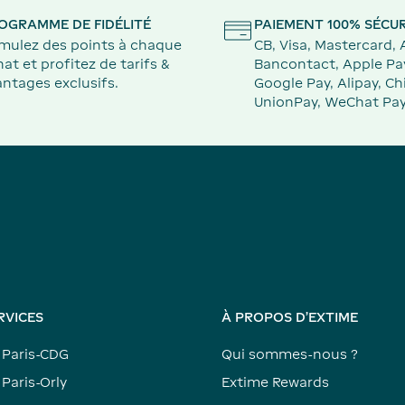
OGRAMME DE FIDÉLITÉ
PAIEMENT 100% SÉCUR
mulez des points à chaque
CB, Visa, Mastercard,
at et profitez de tarifs &
Bancontact, Apple Pa
ntages exclusifs.
Google Pay, Alipay, Ch
UnionPay, WeChat Pay
RVICES
À PROPOS D'EXTIME
 Paris-CDG
Qui sommes-nous ?
Paris-Orly
Extime Rewards