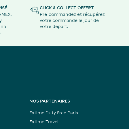
ISÉ
CLICK & COLLECT OFFERT
 AMEX,
Pré-commandez et récupérez
y,
votre commande le jour de
ina
votre départ.
.
NOS PARTENAIRES
Extime Duty Free Paris
Extime Travel