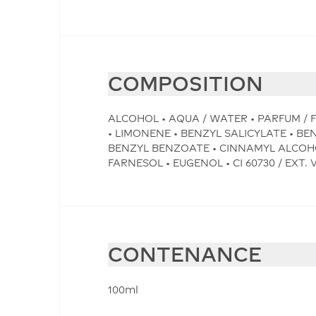
COMPOSITION
ALCOHOL • AQUA / WATER • PARFUM /
• LIMONENE • BENZYL SALICYLATE • B
BENZYL BENZOATE • CINNAMYL ALCOHOL
FARNESOL • EUGENOL • CI 60730 / EXT. VI
CONTENANCE
100ml