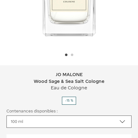
JO MALONE
JO MALONE Wood Sage & Sea Salt C
Wood Sage & Sea Salt Cologne
Eau de Cologne
-15 %
Contenances disponibles :