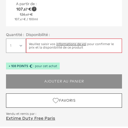
A partir de :
107
€
,
67
126
€
,
67
107
€
/ 100ml
,
67
Quantité :
Disponibilité :
Veuillez saisir vos
informations de vol
pour confirmer le
prix et la disponibilité de ce produit
+
108
POINTS
pour cet achat
AJOUTER AU PANIER
FAVORIS
Vendu et remis par :
Extime Duty Free Paris