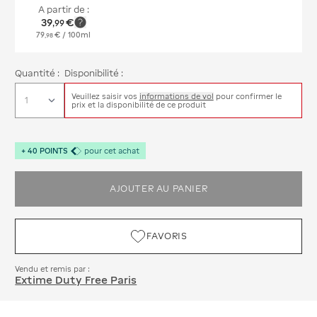
A partir de :
39
€
,
99
79
€
/ 100ml
,
98
Quantité :
Disponibilité :
Veuillez saisir vos
informations de vol
pour confirmer le
prix et la disponibilité de ce produit
+
40
POINTS
pour cet achat
AJOUTER AU PANIER
FAVORIS
Vendu et remis par :
Extime Duty Free Paris