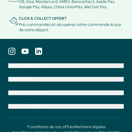
CB, Visa, Mastercard, AMEX, Bancontact, Apple Pay,
Google Pay, Alipay, China UnionPay, WeChat Pay.
CLICK & COLLECT OFFERT
Pré-commandez et récupérez votre commande le jour
de votre départ.
AIDE ET CONTACT
NOS SERVICES
À PROPOS D'EXTIME
NOS PARTENAIRES
*Conditions de nos offres
Mentions légales